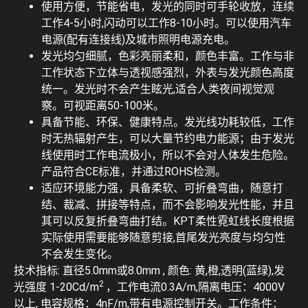
使用方便，节能省电，发光的同时可手轮收放，连续
工作4-5小时,闪动可以工作8-10小时。可以使用汽车
电源(配有连接线)及城市照明电源充电。
发光均匀细腻，色彩亮丽柔和，颜色丰富。工作与非
工作状态下立体与透视感强烈，外表与发光颜色高度
统一。发光时不会产生眩光,适合人类夜间视觉观
察。可视距离50-100米。
具备节能、环保、健康特点。发光线功耗较低，工作
时无热辐射产生，可以大量节约电力能源；由于发光
线使用时工作电流极小，所以不会对人体发生危险。
产品符合CE标准，并通过ROHS检测。
适应环境能力强，具备柔软、可折叠弯曲，随意打
结、裁减、拼接等特点，而不会影响发光性能，并且
其可以反复折叠弯曲打结。KPT柔性霓虹线长度根据
实际使用需要能够随意剪接,首尾发光亮度与均匀性
不会发生变化。
技术指标: 直径5.0mm或8.0mm , 颜色: 黄,橙,透明(蓝绿),发
2
光强度 1-20Cd/m
，工作电流0.3A/m,隔离电压：4000V
以上, 电容规格：4nF/m,带有电源控制开关。工作条件：