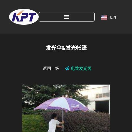
E N
发光伞&发光帐篷
返回上级
电致发光线